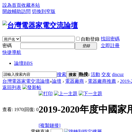
設為首頁
收藏本站
開啟輔助訪問
切換到窄版
找回密碼
自動登錄
密碼
立即註冊
登錄
快捷導航
論壇
BBS
搜索
熱搜:
活動
交友
discuz
搜索
台灣電器家電交流論壇
»
論壇
›
電器廠商
›
電器廠商推薦
›
201
返回列表
2019-2020年度
查看:
1970
|
回復:
0
[複製鏈接]
電梯直達