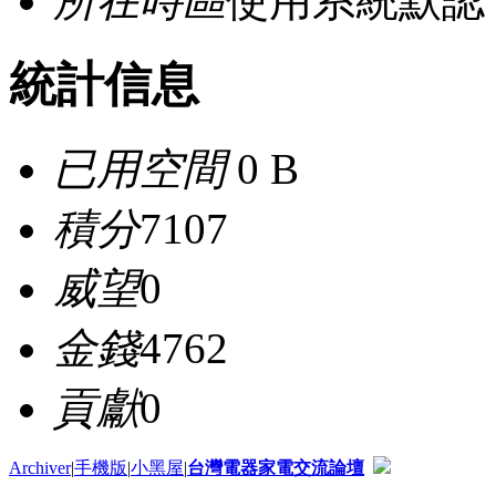
所在時區
使用系統默認
統計信息
已用空間
0 B
積分
7107
威望
0
金錢
4762
貢獻
0
Archiver
|
手機版
|
小黑屋
|
台灣電器家電交流論壇