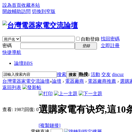
設為首頁
收藏本站
開啟輔助訪問
切換到窄版
找回密碼
自動登錄
密碼
立即註冊
登錄
快捷導航
論壇
BBS
搜索
熱搜:
活動
交友
discuz
搜索
台灣電器家電交流論壇
»
論壇
›
電器廠商
›
電器廠商推薦
›
選購家
返回列表
選購家電有诀窍,這10
查看:
1987
|
回復:
0
[複製鏈接]
電梯直達