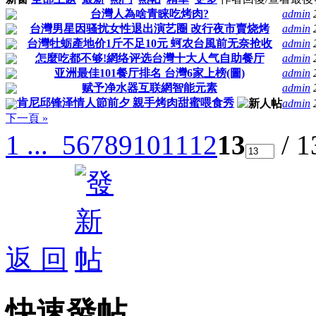
台灣人為啥青睐吃烤肉?
admin
台灣男星因骚扰女性退出演艺圈 改行夜市賣烧烤
admin
台灣牡蛎產地价1斤不足10元 蚵农台風前无奈抢收
admin
怎麼吃都不够!網络评选台灣十大人气自助餐厅
admin
亚洲最佳101餐厅排名 台灣6家上榜(圖)
admin
赋予净水器互联網智能元素
admin
肯尼邱锋泽情人節前夕 親手烤肉甜蜜喂食秀
admin
下一頁 »
1 ...
5
6
7
8
9
10
11
12
13
/ 
返 回
快速發帖