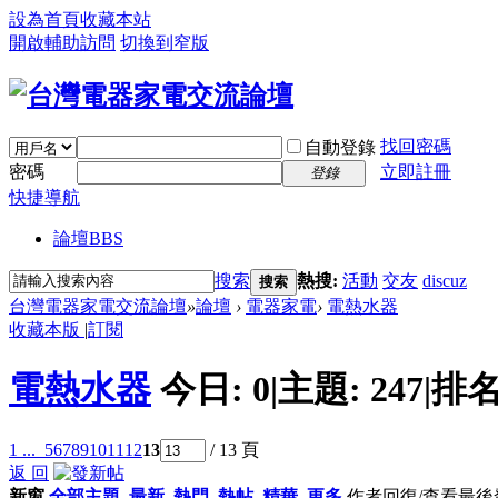
設為首頁
收藏本站
開啟輔助訪問
切換到窄版
找回密碼
自動登錄
密碼
立即註冊
登錄
快捷導航
論壇
BBS
搜索
熱搜:
活動
交友
discuz
搜索
台灣電器家電交流論壇
»
論壇
›
電器家電
›
電熱水器
收藏本版
|
訂閱
電熱水器
今日:
0
|
主題:
247
|
排名
1 ...
5
6
7
8
9
10
11
12
13
/ 13 頁
返 回
新窗
全部主題
最新
熱門
熱帖
精華
更多
作者
回復/查看
最後